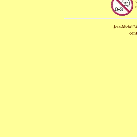
V
N
Jean-Michel B
con