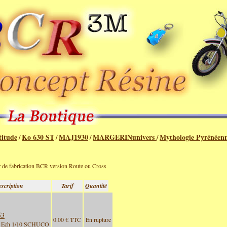
titude
Ko 630 ST
MAJ1930
MARGERINunivers
Mythologie Pyrénéen
/
/
/
/
er de fabrication BCR version Route ou Cross
scription
Tarif
Quantité
53
0.00 € TTC
En rupture
 Ech 1/10 SCHUCO