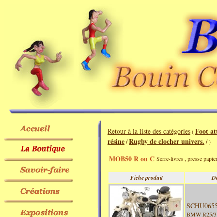
Foot at
Retour à la liste des catégories
(
résine
Rugby de clocher univers.
/
/
)
MOB50 R ou C
Serre-livres , presse papi
Fiche produit
De
SCHU065
BMW R25/3