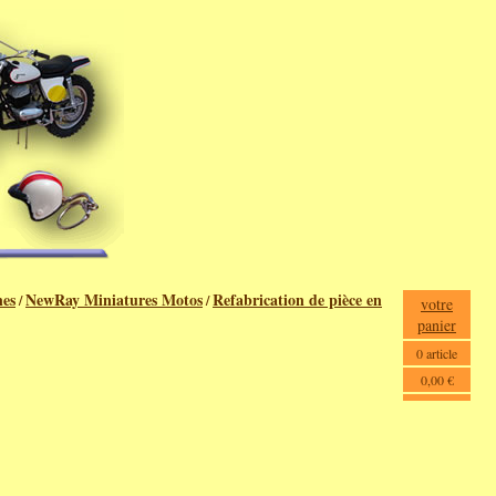
nes
NewRay Miniatures Motos
Refabrication de pièce en
/
/
votre
panier
0 article
0,00 €